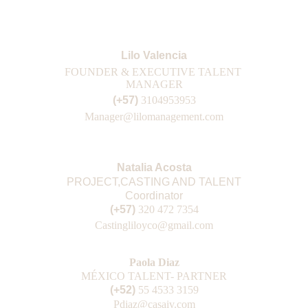
Lilo Valencia
FOUNDER & EXECUTIVE TALENT 
MANAGER
(+57) 
3104953953
Manager@lilomanagement.com
Natalia Acosta
PROJECT,CASTING AND TALENT
Coordinator
(+57) 
3
20 472 7354
Casting
liloyco@gmail.com
Paola Diaz
MÉXICO TALENT- PARTNER
(+52) 
55 4533 3159
Pdiaz@casaiv.com