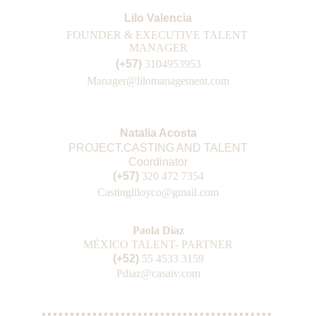
Lilo Valencia
FOUNDER & EXECUTIVE TALENT 
MANAGER
(+57) 
3104953953
Manager@lilomanagement.com
Natalia Acosta
PROJECT,CASTING AND TALENT
Coordinator
(+57) 
3
20 472 7354
Casting
liloyco@gmail.com
Paola Diaz
MÉXICO TALENT- PARTNER
(+52) 
55 4533 3159
Pdiaz@casaiv.com