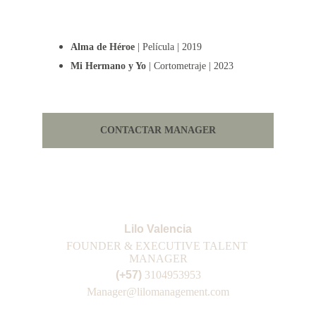
Alma de Héroe 
| Película | 2019
Mi Hermano y Yo 
| Cortometraje | 2023
CONTACTAR MANAGER
Lilo Valencia
FOUNDER & EXECUTIVE TALENT 
MANAGER
(+57) 
3104953953
Manager@lilomanagement.com