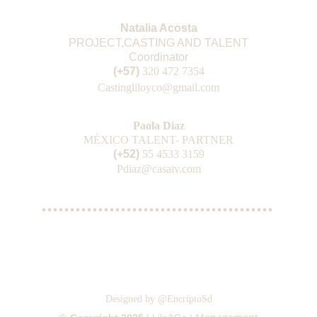
Natalia Acosta
PROJECT,CASTING AND TALENT
Coordinator
(+57) 
3
20 472 7354
Casting
liloyco@gmail.com
Paola Diaz
MÉXICO TALENT- PARTNER
(+52) 
55 4533 3159
Pdiaz@casaiv.com
Designed by @EncriptoSd