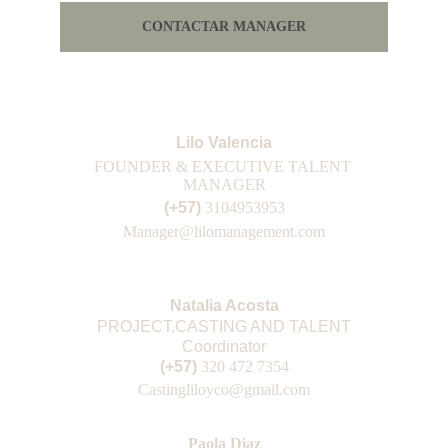
CONTACTAR MANAGER
Lilo Valencia
FOUNDER & EXECUTIVE TALENT 
MANAGER
(+57) 
3104953953
Manager@lilomanagement.com
Natalia Acosta
PROJECT,CASTING AND TALENT
Coordinator
(+57) 
3
20 472 7354
Casting
liloyco@gmail.com
Paola Diaz