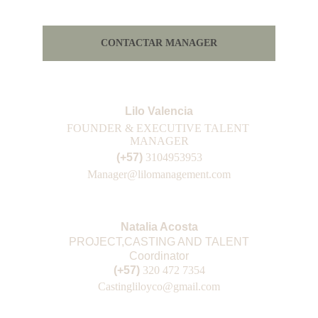
CONTACTAR MANAGER
Lilo Valencia
FOUNDER & EXECUTIVE TALENT 
MANAGER
(+57) 
3104953953
Manager@lilomanagement.com
Natalia Acosta
PROJECT,CASTING AND TALENT
Coordinator
(+57) 
3
20 472 7354
Casting
liloyco@gmail.com